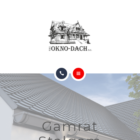
RYNNY
KATALOGI (ONLINE)
O NAS
GALERIA
BLOG
GŁÓWNA
FAQ
OFERTA DACHÓW I OKIEN
KONTAKT
RYNNY
Gamrat
KATALOGI (ONLINE)