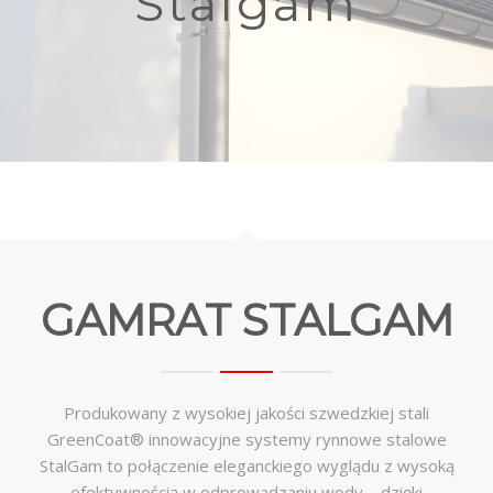
Stalgam
O NAS
GALERIA
BLOG
FAQ
KONTAKT
GAMRAT STALGAM
Produkowany z wysokiej jakości szwedzkiej stali
GreenCoat® innowacyjne systemy rynnowe stalowe
StalGam to połączenie eleganckiego wyglądu z wysoką
efektywnością w odprowadzaniu wody – dzięki