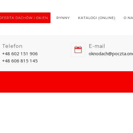
OFERTA DACHÓW I OKIEN
RYNNY
KATALOGI (ONLINE)
O N
Telefon
E-mail
+48 602 151 906
oknodach@poczta.one
+48 606 815 145