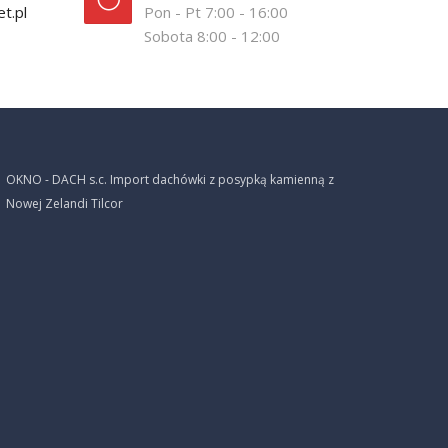
t.pl
Pon - Pt 7:00 - 16:00
Sobota 8:00 - 12:00
OKNO - DACH s.c. Import dachówki z posypką kamienną z
Nowej Zelandi Tilcor