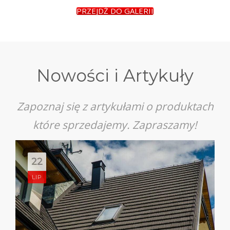
PRZEJDŹ DO GALERII
Nowości i Artykuły
Zapoznaj się z artykułami o produktach
które sprzedajemy. Zapraszamy!
22
LIP