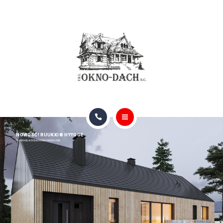
RYNNY
KATALOGI (ONLINE)
O NAS
GALERIA
BLOG
GŁÓWNA
FAQ
NOWOŚĆ! RUUKKI® HYYGGE
PŁASKA BLACHODACHÓWKA MODUŁOWA
OFERTA DACHÓW I OKIEN
KONTAKT
RYNNY
KATALOGI (ONLINE)