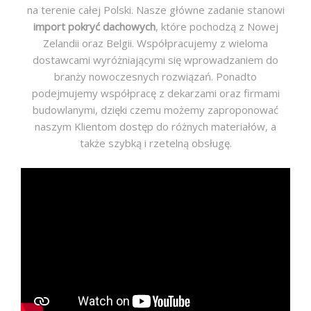
na terenie całej Polski. Nasze główne zadanie stanowi
import pokryć dachowych
, które pochodzą z Nowej
Zelandii oraz Belgii. Współpracujemy z wieloma
dostawcami wyróżniającymi się wprowadzaniem do
branży nowoczesnych rozwiązań. Ponadto
podejmujemy współpracę z dekarzami oraz firmami
budowlanymi, dzięki czemu możemy zaproponować
naszym Klientom dostęp do różnych materiałów, a
także szybką i rzetelną obsługę.