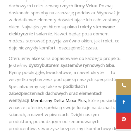
dachowych i rolet zewnętrznych
firmy Velux
. Poznaj
doskonałe sposoby na aranżację poddasza. Wyposaż je
w dodatkowe elementy doświetlające lub całe zestawy
okien. Największym hitem są
okna i rolety sterowane
elektrycznie i solarnie
. Nawet będąc poza domem,
możesz sterować pozycją zarówno okien, jak i rolet, co
daje niezwykły komfort i oszczędność czasu.
Oferujemy akcesoria dopasowane do każdego projektu.
Jesteśmy
dystrybutorem systemów rynnowych Siba
.
Rynny półokrągłe, kwadratowe, a nawet ukryte — to
wszystko wybierzesz pod opieką naszych specjalistów.
Specjalizujemy się także w
podbitkach i
zabezpieczeniach dachowych oraz elementach
wentylacji
.
Membrany Delta Maxx Plus
, które posiadamy
w naszej ofercie, spełniają swoje funkcje na dachach,
ścianach, a nawet w piwnicach. Dzięki naszym
produktom, pochodzącym od renomowanych
producentów, stworzysz bezpieczny i komfortowy dom