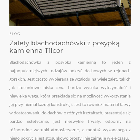
BLOG
Zalety blachodachówki z posypką
kamienną Tilcor
Blachodachówka z posypką kamienną to jeden z
najpopularniejszych rodzajów pokryć dachowych w rejonach
górskich. Jest często wybierana ze względu na wiele zalet, takich
jak stosunkowo niska cena, bardzo wysoka wytrzymałość i
niewielka waga, która przekłada się na możliwość wykorzystania
jej przy niemal każdej konstrukcji. Jest to również materiał łatwy
w dostosowaniu do dachów o różnych kształtach, prezentuje się
bardzo estetycznie, jest niezwykle trwały, odporny na
różnorodne warunki atmosferyczne, a montaż wykonanego z
niego pokrycia jest stosunkowo prosty i nie zajmuje wiele czasu.