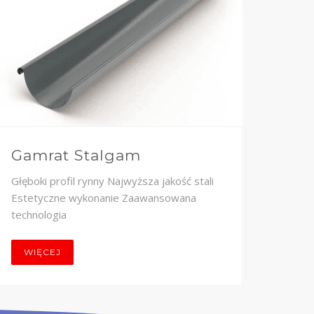
Gamrat Stalgam
Gam
Głęboki profil rynny Najwyższa jakość stali
Spraw
Estetyczne wykonanie Zaawansowana
wytrz
technologia
mont
WIĘCEJ
WI