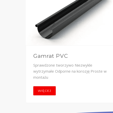
Gamrat PVC
stali
Sprawdzone tworzywo Niezwykle
a
wytrzymałe Odporne na korozję Proste w
montażu
WIĘCEJ