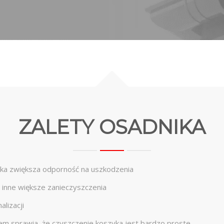
ZALETY OSADNIKA
ika zwiększa odporność na uszkodzenia
 inne większe zanieczyszczenia
lizacji
m sprawia, że czyszczenie koszyka jest bardzo proste