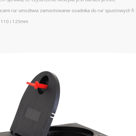
icami rur umożliwia zamontowanie osadnika do rur spustowych fi 5
y 110 i 125mm