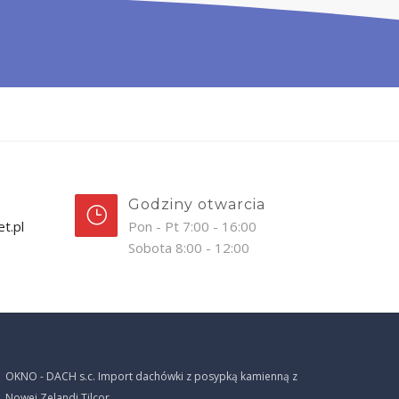
Godziny otwarcia
t.pl
Pon - Pt 7:00 - 16:00
Sobota 8:00 - 12:00
OKNO - DACH s.c. Import dachówki z posypką kamienną z
Nowej Zelandi Tilcor