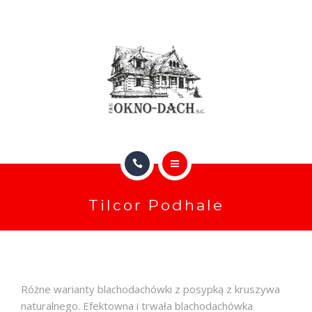
RYNNY
KATALOGI (ONLINE)
O NAS
GALERIA
BLOG
GŁÓWNA
FAQ
Tilcor Podhale
OFERTA DACHÓW I OKIEN
KONTAKT
RYNNY
KATALOGI (ONLINE)
Różne warianty blachodachówki z posypką z kruszywa
naturalnego. Efektowna i trwała blachodachówka