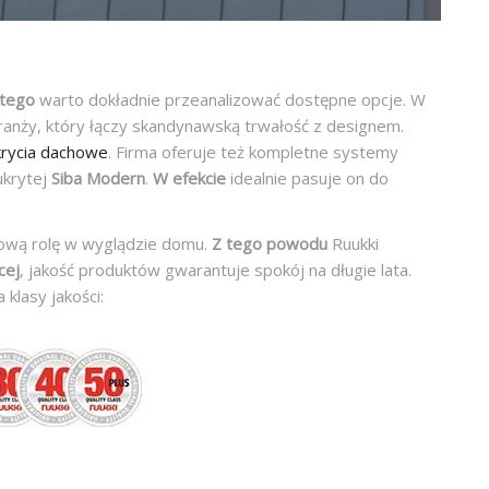
atego
warto dokładnie przeanalizować dostępne opcje. W
 branży, który łączy skandynawską trwałość z designem.
rycia dachowe
. Firma oferuje też kompletne systemy
ukrytej
Siba Modern
.
W efekcie
idealnie pasuje on do
zową rolę w wyglądzie domu.
Z tego powodu
Ruukki
cej
, jakość produktów gwarantuje spokój na długie lata.
 klasy jakości: