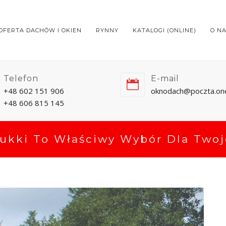
OFERTA DACHÓW I OKIEN
RYNNY
KATALOGI (ONLINE)
O N
Telefon
E-mail
+48 602 151 906
oknodach@poczta.one
+48 606 815 145
ukki To Właściwy Wybór Dla Twoje