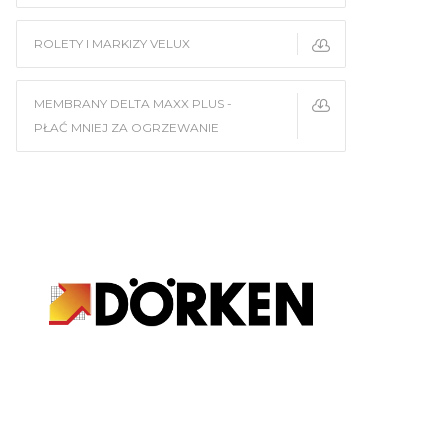
ROLETY I MARKIZY VELUX
MEMBRANY DELTA MAXX PLUS -
PŁAĆ MNIEJ ZA OGRZEWANIE