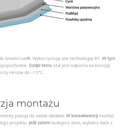
łoki GreenCoat®. Wykorzystują one technologię BT.
W tym
ropopochodne.
Dzięki temu
stal jest odporna na korozję.
przy mrozie do -15°C.
zja montażu
menty pasują do siebie idealnie.
W konsekwencji
montaż
żdego projektu.
Jeśli zatem
budujesz dom, wybierz dach z