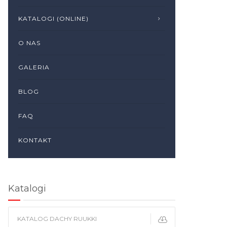
KATALOGI (ONLINE)
O NAS
GALERIA
BLOG
FAQ
KONTAKT
Katalogi
KATALOG DACHY RUUKKI