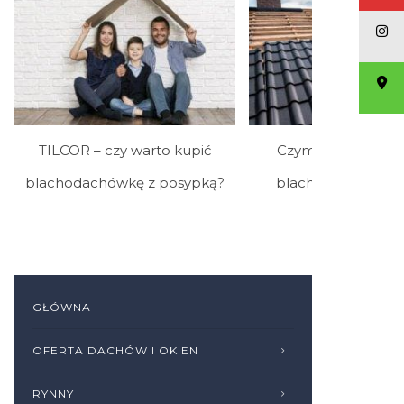
TILCOR – czy warto kupić
Czym charakteryzu
blachodachówkę z posypką?
blachodachówka T
GŁÓWNA
OFERTA DACHÓW I OKIEN
RYNNY