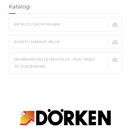
Katalogi
KATALOG DACHY RUUKKI
ROLETY I MARKIZY VELUX
MEMBRANY DELTA MAXX PLUS - PŁAĆ MNIEJ
ZA OGRZEWANIE