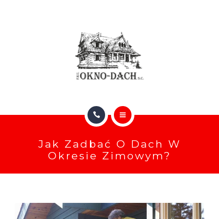
RYNNY
KATALOGI (ONLINE)
O NAS
GALERIA
BLOG
GŁÓWNA
FAQ
Jak Zadbać O Dach W
OFERTA DACHÓW I OKIEN
Okresie Zimowym?
KONTAKT
RYNNY
KATALOGI (ONLINE)