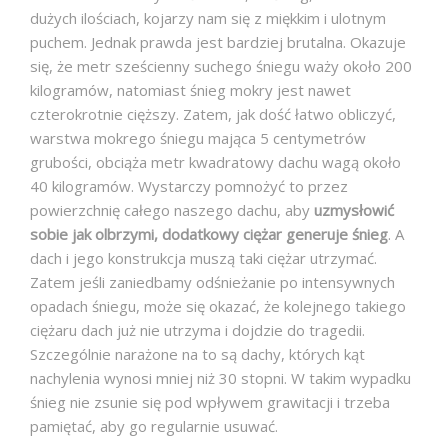
dużych ilościach, kojarzy nam się z miękkim i ulotnym
puchem. Jednak prawda jest bardziej brutalna. Okazuje
się, że metr sześcienny suchego śniegu waży około 200
kilogramów, natomiast śnieg mokry jest nawet
czterokrotnie cięższy. Zatem, jak dość łatwo obliczyć,
warstwa mokrego śniegu mająca 5 centymetrów
grubości, obciąża metr kwadratowy dachu wagą około
40 kilogramów. Wystarczy pomnożyć to przez
powierzchnię całego naszego dachu, aby
uzmysłowić
sobie jak olbrzymi, dodatkowy ciężar generuje śnieg
. A
dach i jego konstrukcja muszą taki ciężar utrzymać.
Zatem jeśli zaniedbamy odśnieżanie po intensywnych
opadach śniegu, może się okazać, że kolejnego takiego
ciężaru dach już nie utrzyma i dojdzie do tragedii.
Szczególnie narażone na to są dachy, których kąt
nachylenia wynosi mniej niż 30 stopni. W takim wypadku
śnieg nie zsunie się pod wpływem grawitacji i trzeba
pamiętać, aby go regularnie usuwać.