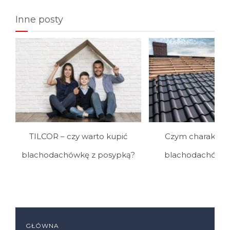
Inne posty
TILCOR – czy warto kupić
Czym charakteryz
blachodachówkę z posypką?
blachodachówka 
GŁÓWNA