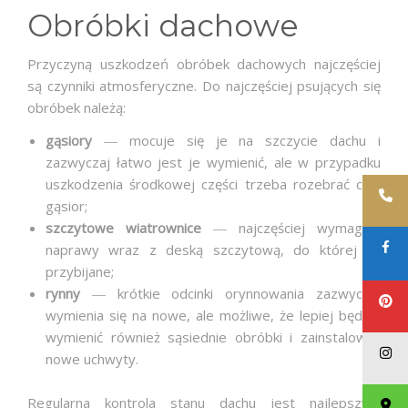
Obróbki dachowe
Przyczyną uszkodzeń obróbek dachowych najczęściej
są czynniki atmosferyczne. Do najczęściej psujących się
obróbek należą:
gąsiory
― mocuje się je na szczycie dachu i
zazwyczaj łatwo jest je wymienić, ale w przypadku
uszkodzenia środkowej części trzeba rozebrać cały
gąsior;
szczytowe wiatrownice
― najczęściej wymagają
naprawy wraz z deską szczytową, do której są
przybijane;
rynny
― krótkie odcinki orynnowania zazwyczaj
wymienia się na nowe, ale możliwe, że lepiej będzie
wymienić również sąsiednie obróbki i zainstalować
nowe uchwyty.
Regularna kontrola stanu dachu jest najlepszym