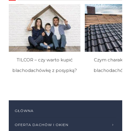
TILCOR – czy warto kupić
Czym charakteryz
blachodachówkę z posypką?
blachodachówka 
GŁÓWNA
OFERTA DACHÓW I OKIEN