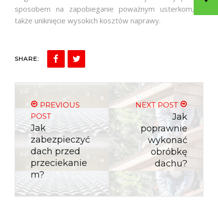
sposobem na zapobieganie poważnym usterkom, a
także uniknięcie wysokich kosztów naprawy.
SHARE:
PREVIOUS
NEXT POST
POST
Jak
Jak
poprawnie
zabezpieczyć
wykonać
dach przed
obróbkę
przeciekanie
dachu?
m?