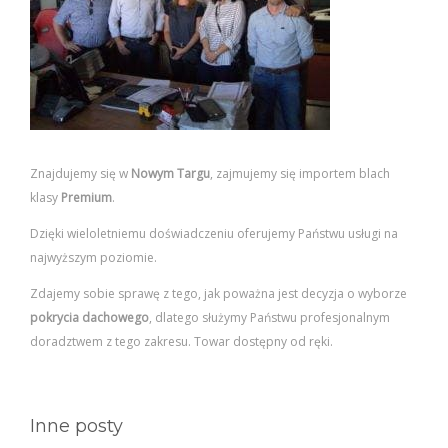
Znajdujemy się w
Nowym Targu
, zajmujemy się importem blach
klasy
Premium
.
Dzięki wieloletniemu doświadczeniu oferujemy Państwu usługi na
najwyższym poziomie.
Zdajemy sobie sprawę z tego, jak poważna jest decyzja o wyborze
pokrycia dachowego
, dlatego służymy Państwu profesjonalnym
doradztwem z tego zakresu. Towar dostępny od ręki.
Inne posty