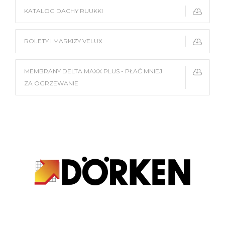
KATALOG DACHY RUUKKI
ROLETY I MARKIZY VELUX
MEMBRANY DELTA MAXX PLUS - PŁAĆ MNIEJ
ZA OGRZEWANIE