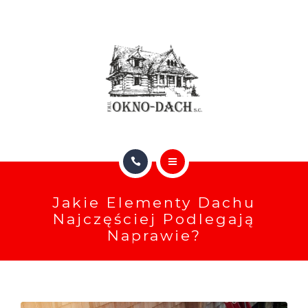
RYNNY
KATALOGI (ONLINE)
O NAS
GALERIA
BLOG
GŁÓWNA
FAQ
Jakie Elementy Dachu
OFERTA DACHÓW I OKIEN
Najczęściej Podlegają
KONTAKT
Naprawie?
RYNNY
KATALOGI (ONLINE)